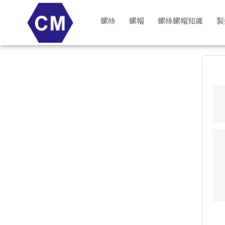
承名實業有限公司 螺絲 螺帽，客製化螺絲,尼龍螺帽,防鬆尼龍螺
螺絲
螺帽
螺絲螺帽知識
製